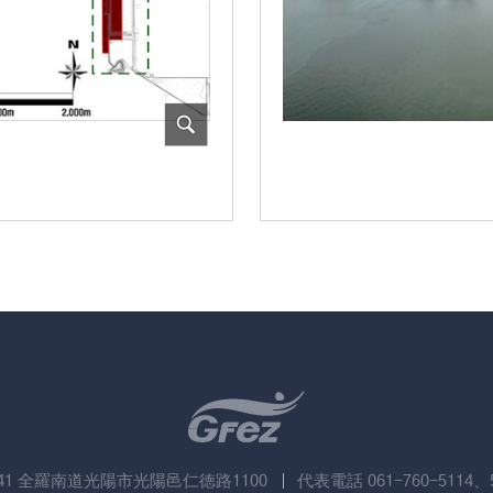
741 全羅南道光陽市光陽邑仁徳路1100
代表電話 061-760-5114、