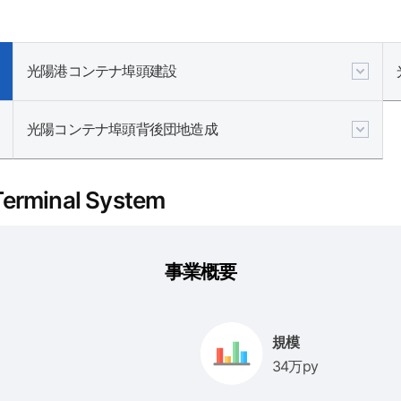
光陽港コンテナ埠頭建設
光陽コンテナ埠頭背後団地造成
minal System
事業概要
規模
34万py