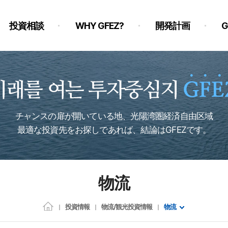
投資相談
WHY GFEZ?
開発計画
チャンスの扉が開いている地、光陽湾圏経済自由区域
最適な投資先をお探しであれば、結論はGFEZです。
物流
投資情報
物流/観光投資情報
物流