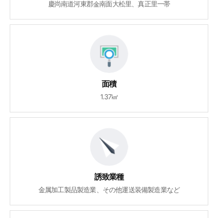
慶尚南道河東郡金南面大松里、真正里一帯
面積
1.37㎢
誘致業種
金属加工製品製造業、その他運送装備製造業など