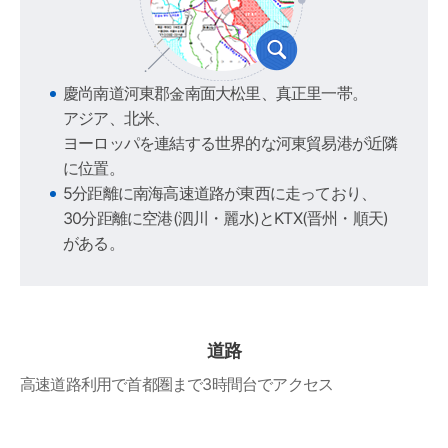
慶尚南道河東郡金南面大松里、真正里一帯。
アジア、北米、
ヨーロッパを連結する世界的な河東貿易港が近隣
に位置。
5分距離に南海高速道路が東西に走っており、
30分距離に空港(泗川・麗水)とKTX(晋州・順天)
がある。
道路
高速道路利用で首都圏まで3時間台でアクセス