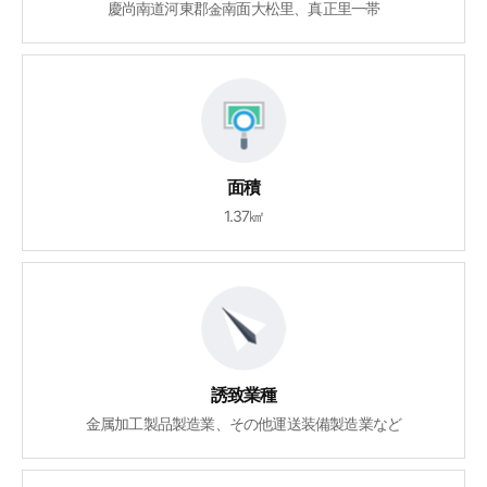
慶尚南道河東郡金南面大松里、真正里一帯
面積
1.37㎢
誘致業種
金属加工製品製造業、その他運送装備製造業など