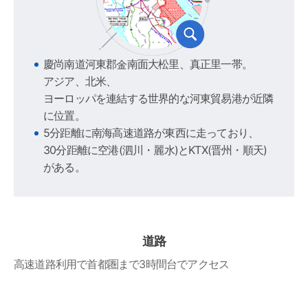
慶尚南道河東郡金南面大松里、真正里一帯。
アジア、北米、
ヨーロッパを連結する世界的な河東貿易港が近隣
に位置。
5分距離に南海高速道路が東西に走っており、
30分距離に空港(泗川・麗水)とKTX(晋州・順天)
がある。
道路
高速道路利用で首都圏まで3時間台でアクセス