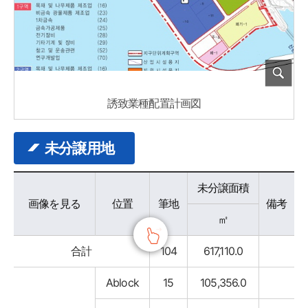
誘致業種配置計画図
未分譲用地
분양가능용지 - 구분, 위치, 필지, 미분양면적, 조성원가, 비고 정보 제공
未分譲面積
画像を見る
位置
筆地
備考
㎡
合計
104
617,110.0
Ablock
15
105,356.0