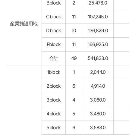
Bblock
2
25,478.0
Cblock
11
107,245.0
産業施設用地
Dblock
10
136,829.0
Fblock
11
166,925.0
合計
49
541,833.0
1block
1
2,044.0
2block
6
4,914.0
3block
4
3,060.0
4block
5
3,480.0
5block
6
3,583.0