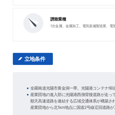
誘致業種
1次金属、金属加工、電気装備製造業、電
立地条件
全羅南道光陽市黄金洞一帯。光陽港コンテナ埠
産業団地の進入部に光陽港西側背後道路が走っ
順天高速道路を連結する広域交通体系が構築さ
産業団地から北1km地点に国道2号線迂回道路