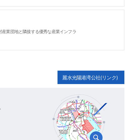
村産業団地と隣接する優秀な産業インフラ
麗水光陽港湾公社(リンク)
。