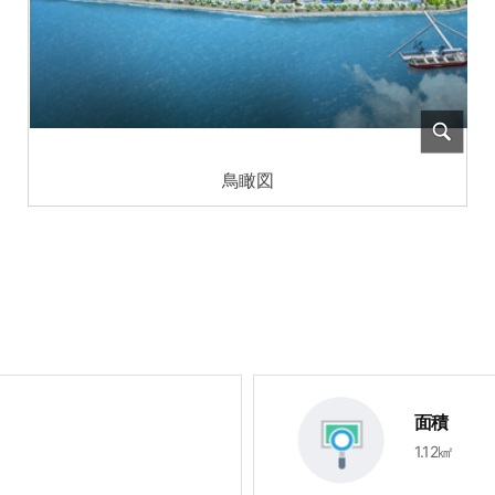
鳥瞰図
面積
1.12㎢