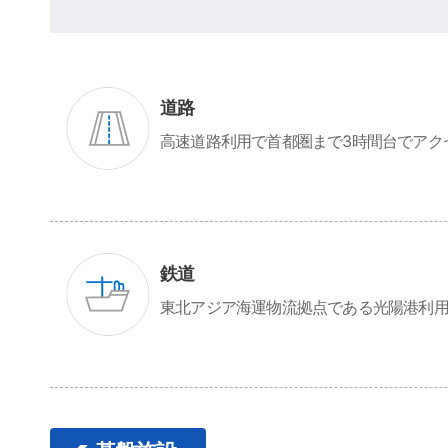
道路
高速道路利用で首都圏まで3時間台でアク
鉄道
東北アジア海運物流拠点である光陽港利