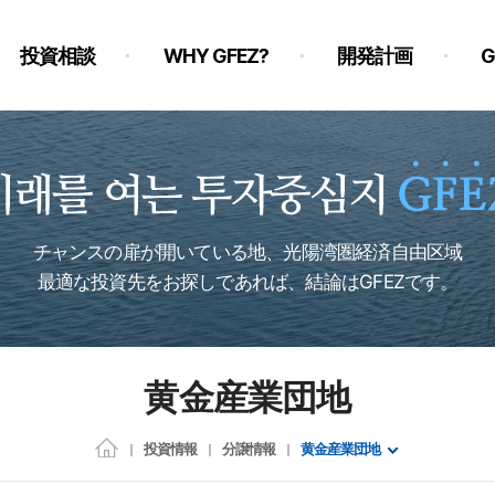
投資相談
WHY GFEZ?
開発計画
チャンスの扉が開いている地、光陽湾圏経済自由区域
最適な投資先をお探しであれば、結論はGFEZです。
黄金産業団地
投資情報
分譲情報
黄金産業団地