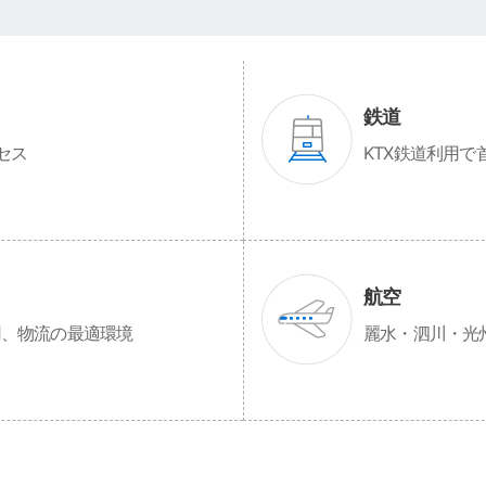
鉄道
セス
KTX鉄道利用で
航空
用、物流の最適環境
麗水・泗川・光