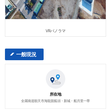
VRパノラマ
一般現況
所在地
全羅南道順天市海龍面狐頭・新城・船月里一帯