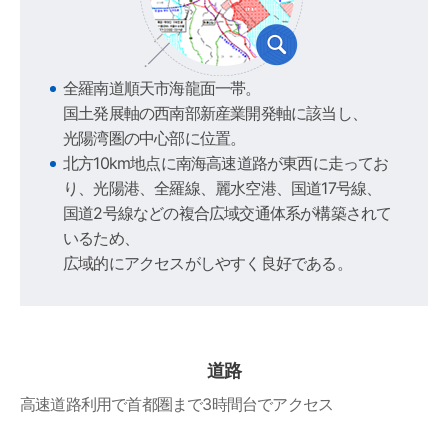
全羅南道順天市海龍面一帯。
国土発展軸の西南部新産業開発軸に該当し、
光陽湾圏の中心部に位置。
北方10km地点に南海高速道路が東西に走ってお
り、光陽港、全羅線、麗水空港、国道17号線、
国道2号線などの複合広域交通体系が構築されて
いるため、
広域的にアクセスがしやすく良好である。
道路
高速道路利用で首都圏まで3時間台でアクセス