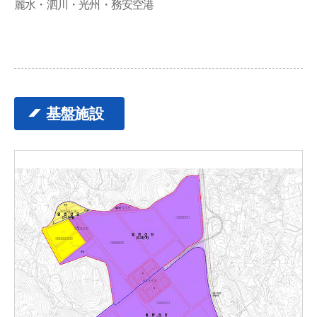
麗水・泗川・光州・務安空港
基盤施設