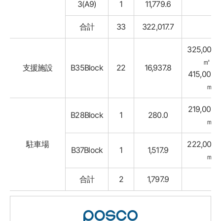
3(A9)
1
11,779.6
合計
33
322,017.7
325,000w
㎡ ~
支援施設
B35Block
22
16,937.8
415,000w
㎡
219,000w
B28Block
1
280.0
㎡
駐車場
222,000w
B37Block
1
1,517.9
㎡
合計
2
1,797.9