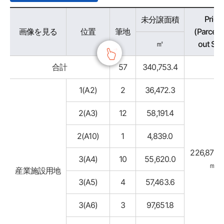
분양가능용지 - 구분, 위치, 필지, 미분양면적, 조성won가, 비고 정보 제공
Price
未分譲面積
画像を見る
位置
筆地
(Parceli
㎡
out Sal
合計
57
340,753.4
1(A2)
2
36,472.3
2(A3)
12
58,191.4
2(A10)
1
4,839.0
226,875w
3(A4)
10
55,620.0
㎡
産業施設用地
3(A5)
4
57,463.6
3(A6)
3
97,651.8