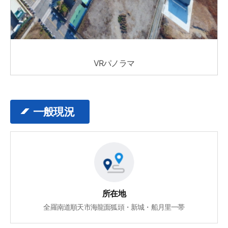
VRパノラマ
一般現況
所在地
全羅南道順天市海龍面狐頭・新城・船月里一帯