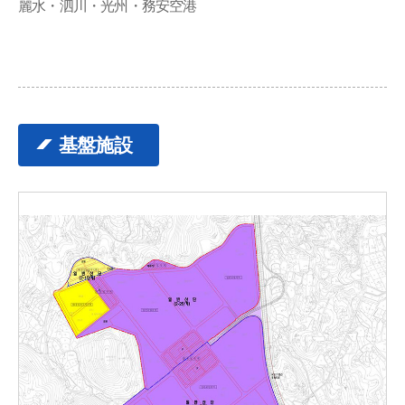
麗水・泗川・光州・務安空港
基盤施設