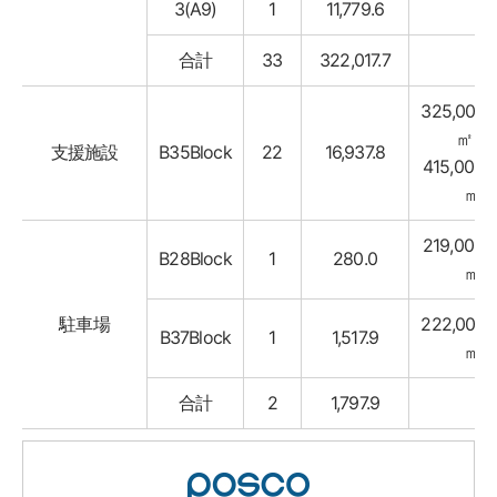
3(A9)
1
11,779.6
合計
33
322,017.7
325,000w
㎡ ~
支援施設
B35Block
22
16,937.8
415,000w
㎡
219,000w
B28Block
1
280.0
㎡
駐車場
222,000w
B37Block
1
1,517.9
㎡
合計
2
1,797.9