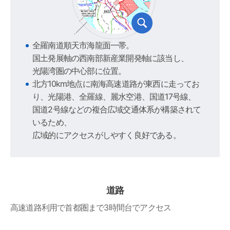
全羅南道順天市海龍面一帯。
国土発展軸の西南部新産業開発軸に該当し、
光陽湾圏の中心部に位置。
北方10km地点に南海高速道路が東西に走ってお
り、光陽港、全羅線、麗水空港、国道17号線、
国道2号線などの複合広域交通体系が構築されて
いるため、
広域的にアクセスがしやすく良好である。
道路
高速道路利用で首都圏まで3時間台でアクセス