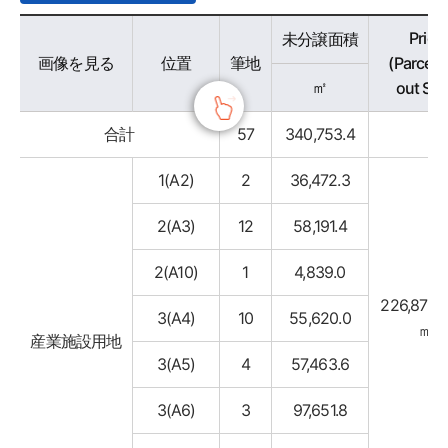
분양가능용지 - 구분, 위치, 필지, 미분양면적, 조성won가, 비고 정보 제공
Price
未分譲面積
画像を見る
位置
筆地
(Parceli
㎡
out Sal
合計
57
340,753.4
1(A2)
2
36,472.3
2(A3)
12
58,191.4
2(A10)
1
4,839.0
226,875w
3(A4)
10
55,620.0
㎡
産業施設用地
3(A5)
4
57,463.6
3(A6)
3
97,651.8