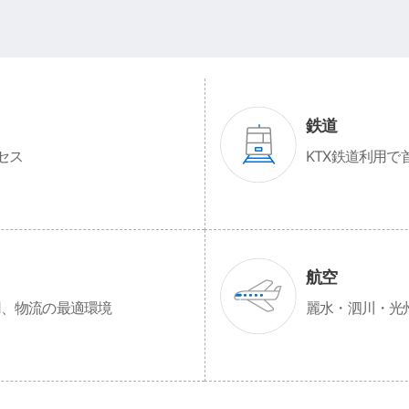
鉄道
セス
KTX鉄道利用で
航空
用、物流の最適環境
麗水・泗川・光