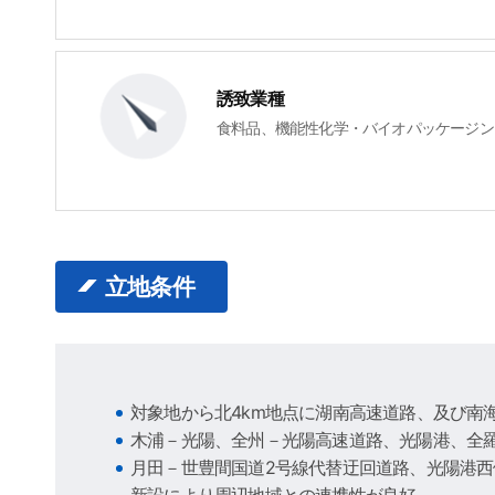
誘致業種
食料品、機能性化学・バイオパッケージン
立地条件
対象地から北4km地点に湖南高速道路、及び南海
木浦－光陽、全州－光陽高速道路、光陽港、全
月田－世豊間国道2号線代替迂回道路、光陽港西
新設により周辺地域との連携性が良好。