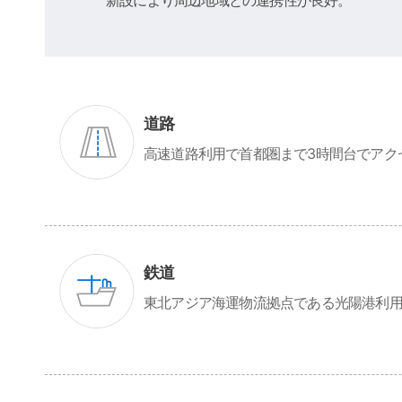
道路
高速道路利用で首都圏まで3時間台でアク
鉄道
東北アジア海運物流拠点である光陽港利