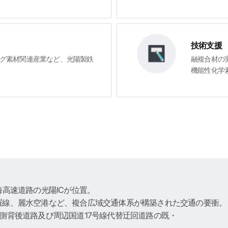
技術支援
グ素材関連産業など、光陽製鉄
融複合材の
機能性化学
高速道路の光陽ICが位置。
羅線、麗水空港など、複合広域交通体系が構築された交通の要衝。
側背後道路及び周辺国道17号線代替迂回道路の既・