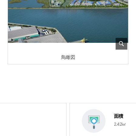
鳥瞰図
面積
2.42㎢