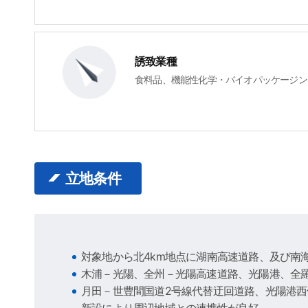
誘致業種
食料品、機能性化学・バイオパッケージン
立地条件
対象地から北4km地点に湖南高速道路、及び南海
木浦－光陽、全州－光陽高速道路、光陽港、全
月田－世豊間国道2号線代替迂回道路、光陽港西
新設により周辺地域との連携性が良好。