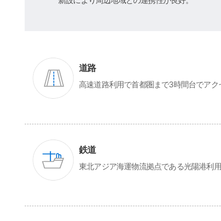
道路
高速道路利用で首都圏まで3時間台でアク
鉄道
東北アジア海運物流拠点である光陽港利