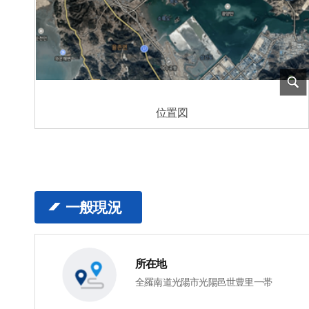
位置図
一般現況
所在地
全羅南道光陽市光陽邑世豊里一帯