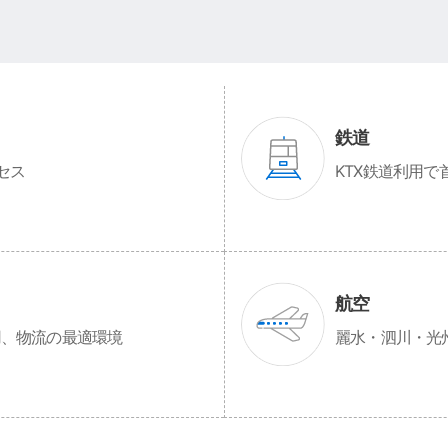
鉄道
セス
KTX鉄道利用で
航空
用、物流の最適環境
麗水・泗川・光