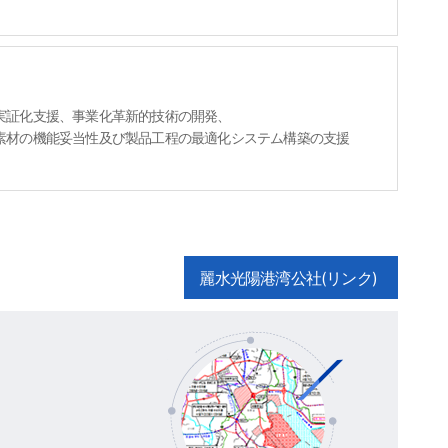
実証化支援、事業化革新的技術の開発、
素材の機能妥当性及び製品工程の最適化システム構築の支援
麗水光陽港湾公社(リンク)