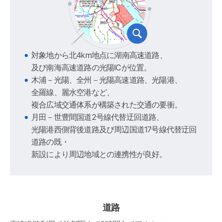
対象地から北4km地点に湖南高速道路、
及び南海高速道路の光陽ICが位置。
木浦－光陽、全州－光陽高速道路、光陽港、
全羅線、麗水空港など、
複合広域交通体系が構築された交通の要衝。
月田－世豊間国道2号線代替迂回道路、
光陽港西側背後道路及び周辺国道17号線代替迂回
道路の既・
新設により周辺地域との連携性が良好。
道路