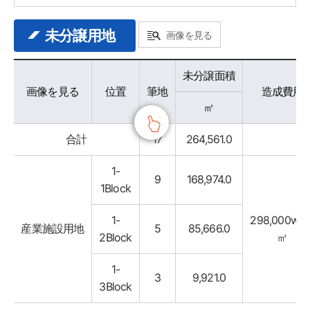
未分譲用地
画像を見る
분양가능용지 - 구분, 위치, 필지, 미분양면적, 조성won가, 비고 정보 제공
未分譲面積
画像を見る
位置
筆地
造成費用
㎡
合計
17
264,561.0
1-
9
168,974.0
1Block
1-
298,000won
産業施設用地
5
85,666.0
2Block
㎡
1-
3
9,921.0
3Block