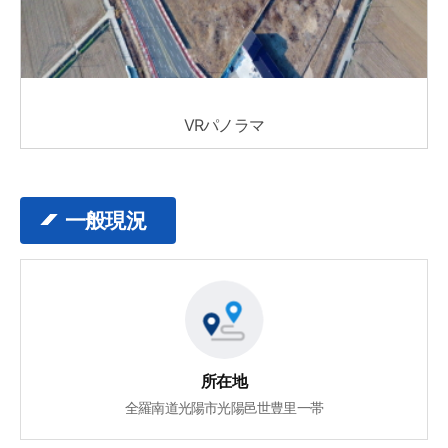
VRパノラマ
一般現況
所在地
全羅南道光陽市光陽邑世豊里一帯