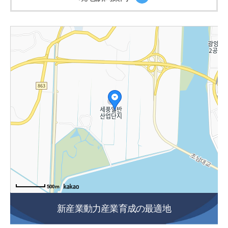
500m
新産業動力産業育成の最適地