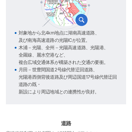
対象地から北4km地点に湖南高速道路、
及び南海高速道路の光陽ICが位置。
木浦－光陽、全州－光陽高速道路、光陽港、
全羅線、麗水空港など、
複合広域交通体系が構築された交通の要衝。
月田－世豊間国道2号線代替迂回道路、
光陽港西側背後道路及び周辺国道17号線代替迂回
道路の既・
新設により周辺地域との連携性が良好。
道路