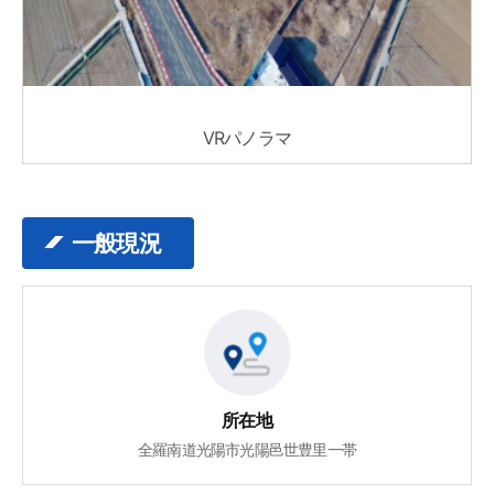
VRパノラマ
一般現況
所在地
全羅南道光陽市光陽邑世豊里一帯