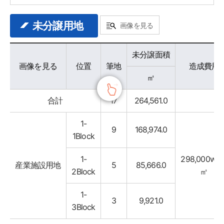
未分譲用地
画像を見る
분양가능용지 - 구분, 위치, 필지, 미분양면적, 조성won가, 비고 정보 제공
未分譲面積
画像を見る
位置
筆地
造成費用
㎡
合計
17
264,561.0
1-
9
168,974.0
1Block
1-
298,000won
産業施設用地
5
85,666.0
2Block
㎡
1-
3
9,921.0
3Block