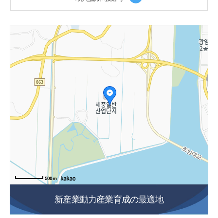
500m
新産業動力産業育成の最適地