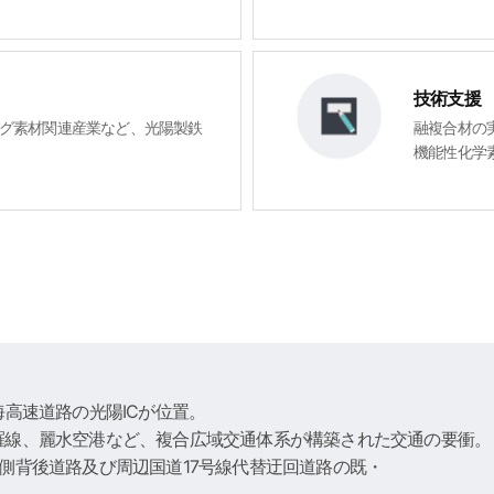
技術支援
グ素材関連産業など、光陽製鉄
融複合材の
機能性化学
高速道路の光陽ICが位置。
羅線、麗水空港など、複合広域交通体系が構築された交通の要衝。
側背後道路及び周辺国道17号線代替迂回道路の既・