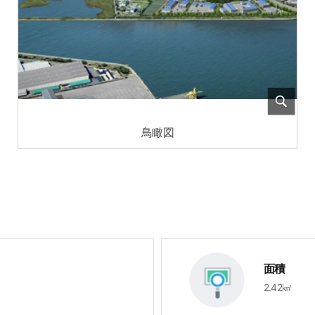
鳥瞰図
面積
2.42㎢