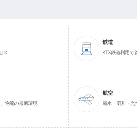
鉄道
セス
KTX鉄道利用で
航空
用、物流の最適環境
麗水・泗川・光