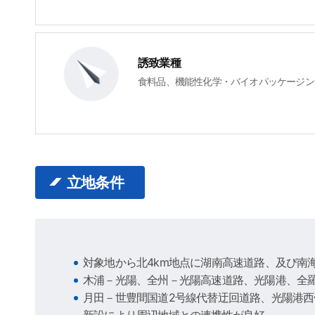
誘致業種
食料品、機能性化学・バイオパッケージン
立地条件
対象地から北4km地点に湖南高速道路、及び南海
木浦－光陽、全州－光陽高速道路、光陽港、全
月田－世豊間国道2号線代替迂回道路、光陽港西
新設により周辺地域との連携性が良好。