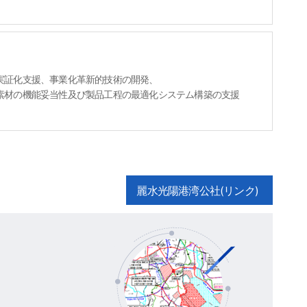
実証化支援、事業化革新的技術の開発、
素材の機能妥当性及び製品工程の最適化システム構築の支援
麗水光陽港湾公社(リンク)