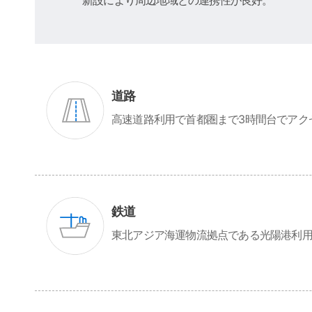
道路
高速道路利用で首都圏まで3時間台でアク
鉄道
東北アジア海運物流拠点である光陽港利