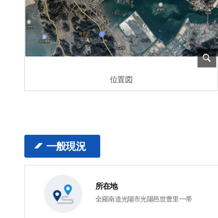
位置図
一般現況
所在地
全羅南道光陽市光陽邑世豊里一帯