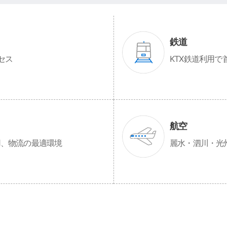
鉄道
セス
KTX鉄道利用で
航空
用、物流の最適環境
麗水・泗川・光