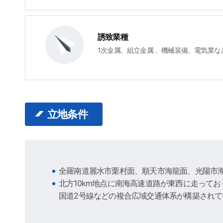
誘致業種
1次金属、組立金属 、機械装備、電気業な
立地条件
全羅南道麗水市栗村面、順天市海龍面、光陽市
北方10km地点に南海高速道路が東西に走ってお
国道2号線などの複合広域交通体系が構築され