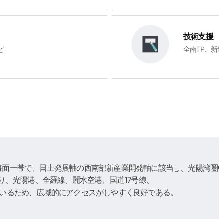
技術支援
ど
全南TP、
海面一帯で、国土発展軸の西南部新産業開発軸に該当し、光陽湾圏
り、光陽港、全羅線、麗水空港、国道17号線、
ているため、広域的にアクセスがしやすく良好である。