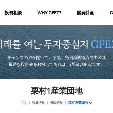
投資相談
WHY GFEZ?
開発計画
チャンスの扉が開いている地、光陽湾圏経済自由区域
最適な投資先をお探しであれば、結論はGFEZです。
栗村1産業団地
投資情報
分譲情報
栗村1産業団地