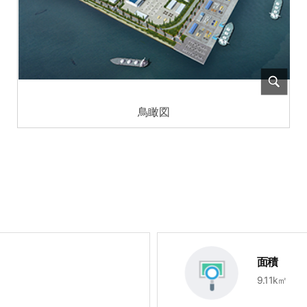
鳥瞰図
面積
9.11k㎡