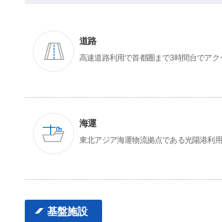
道路
高速道路利用で首都圏まで3時間台でアク
海運
東北アジア海運物流拠点である光陽港利
基盤施設