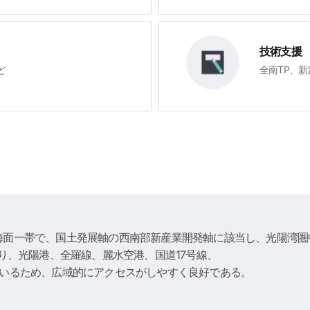
技術支援
ど
全南TP、
海面一帯で、国土発展軸の西南部新産業開発軸に該当し、光陽湾圏
り、光陽港、全羅線、麗水空港、国道17号線、
ているため、広域的にアクセスがしやすく良好である。