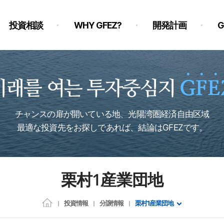
投資相談
WHY GFEZ?
開発計画
チャンスの扉が開いている地、光陽湾圏経済自由区域
最適な投資先をお探しであれば、結論はGFEZです。
栗村1産業団地
投資情報
分譲情報
栗村1産業団地