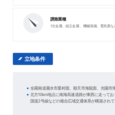
誘致業種
1次金属、組立金属 、機械装備、電気業な
立地条件
全羅南道麗水市栗村面、順天市海龍面、光陽市
北方10km地点に南海高速道路が東西に走ってお
国道2号線などの複合広域交通体系が構築され