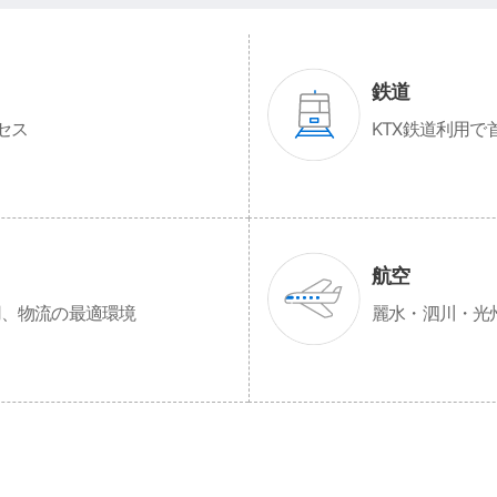
鉄道
セス
KTX鉄道利用で
航空
用、物流の最適環境
麗水・泗川・光