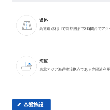
道路
高速道路利用で首都圏まで3時間台でアク
海運
東北アジア海運物流拠点である光陽港利
基盤施設