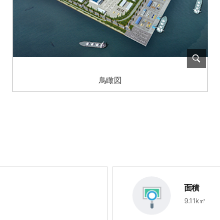
鳥瞰図
面積
9.11k㎡